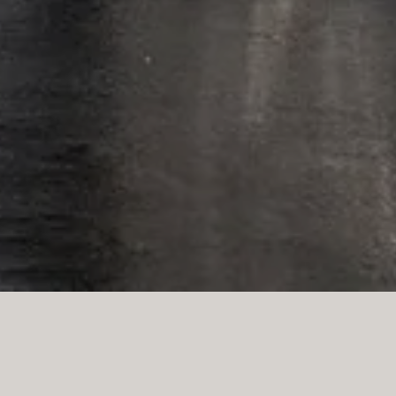
La mesa Gotham, una inesperada sín
piedra natural con esbeltas patas 