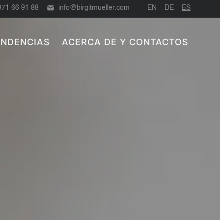
971 66 91 88
info@birgitmueller.com
EN
DE
ES
ENDENCIAS
ACERCA DE Y CONTACTOS