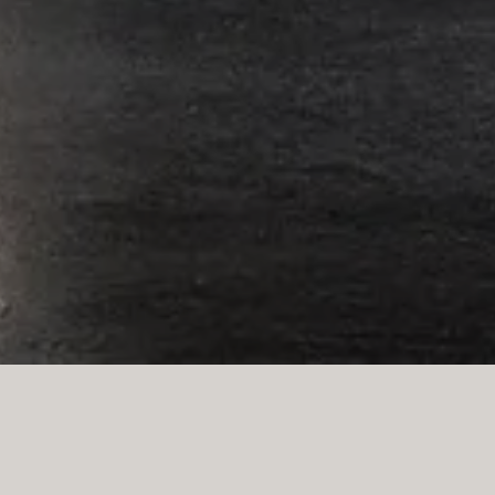
tesis de solidez y ligereza, combina u
triangulares de cristal fundido. Un diam