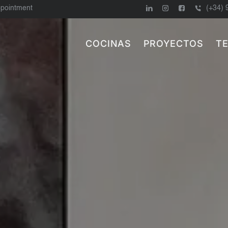
ppointment
(+34) 
COCINAS
PROYECTOS
T