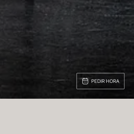
PEDIR HORA
n refinado tablero octogonal de
ante enclavado en una corola de