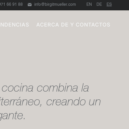
971 66 91 88
info@birgitmueller.com
EN
DE
ES
ENDENCIAS
ACERCA DE Y CONTACTOS
 cocina combina la
iterráneo, creando un
gante.