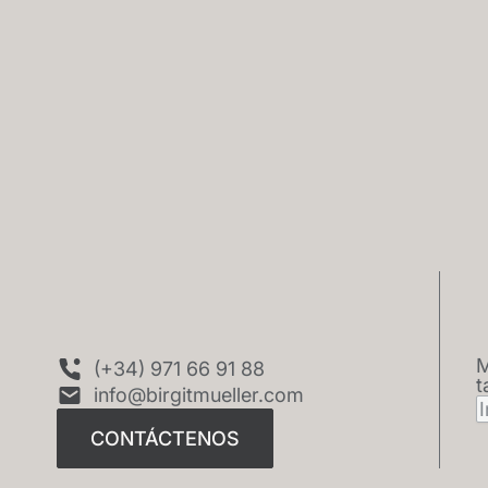
M
CONTÁCTENOS
(+34) 971 66 91 88
t
info@birgitmueller.com
CONTÁCTENOS