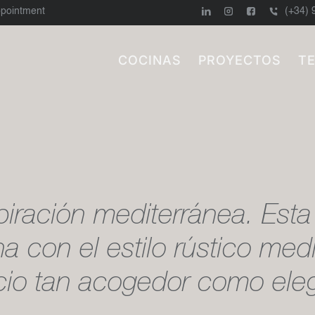
ppointment
(+34) 
COCINAS
PROYECTOS
T
VALENCIA
piración mediterránea. Esta
a con el estilo rústico med
io tan acogedor como ele