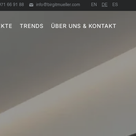
971 66 91 88
info@birgitmueller.com
EN
DE
ES
EKTE
TRENDS
ÜBER UNS & KONTAKT