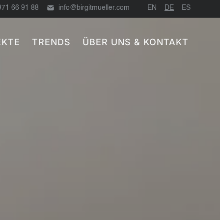
971 66 91 88
info@birgitmueller.com
EN
DE
ES
EKTE
TRENDS
ÜBER UNS & KONTAKT