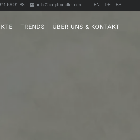
971 66 91 88
info@birgitmueller.com
EN
DE
ES
EKTE
TRENDS
ÜBER UNS & KONTAKT