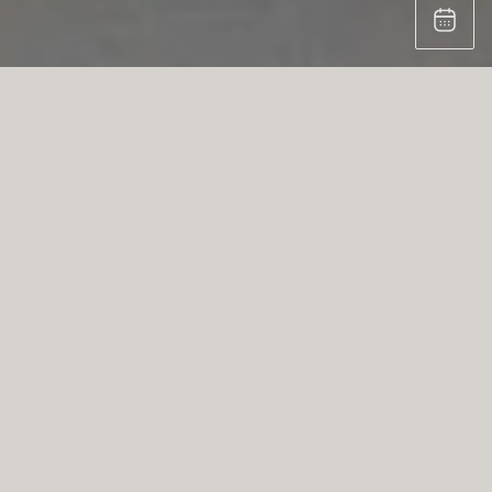
EINZIGARTIGER STEIN: RAFFINIERTE
MATERIALHARMONIE
Mit Quarzit Taj Mahal, dunklem Beton und
warmem Walnussfurnier setzt diese Küche ein
raffiniertes und harmonisches
Designstatement. Die Tischplatte ist elegant in
die Griffverbindung der Kücheninsel eingelassen
und bildet so einen markanten Kontrast
zwischen zwei Ausdrucksformen desselben
Steins – einer massiv und architektonisch, der
anderen dünn und filigran.
Mit seinen cremigen Farbtönen und
kupferfarbenen Adern harmoniert Quartzite Taj