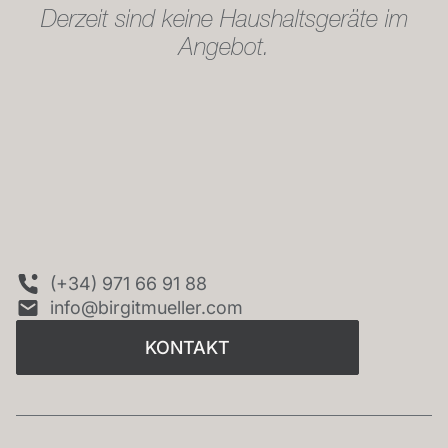
Derzeit sind keine Haushaltsgeräte im
Angebot.
KONTAKT
(+34) 971 66 91 88
info@birgitmueller.com
KONTAKT